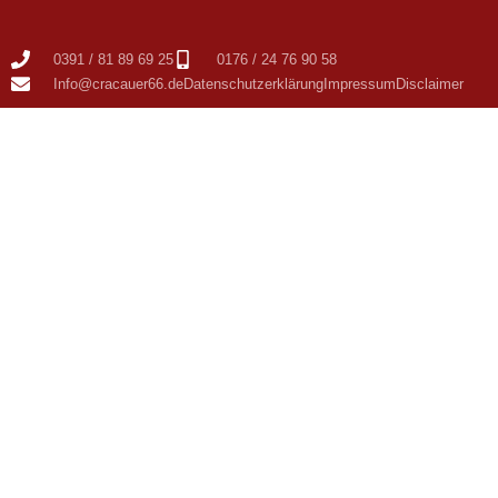
0391 / 81 89 69 25
0176 / 24 76 90 58
Info@cracauer66.de
Datenschutzerklärung
Impressum
Disclaimer