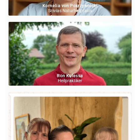
Kornelia von Pokrzywnicki
Scivias Naturheilpraxis
Ron Kulessa
Heilpraktiker