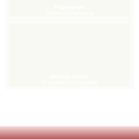
Property-soft
Software-Entwicklung
Michaela Drexler
Privatärztin Homöopathie