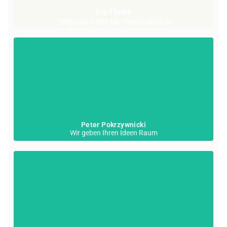
Ina Timke
Heilpraktikerin für Homöopathie
Peter Pokrzywnicki
Wir geben Ihren Ideen Raum
Seit November 2024 beherbergt die
Cracauer66 eine kleine Bibliothek
homöopathischer Bücher.