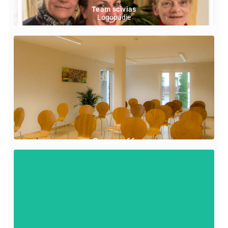
Team scivias
Logopädie
Cracauer66