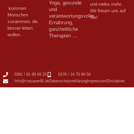
Yoga, gesunde
und vieles mehr.
kommen
und
Wir freuen uns auf
Menschen
verantwortungsvolle
Sie!
zusammen, die
Ernährung,
besser leben
ganzheitliche
wollen.
Therapien …
0391 / 81 89 69 25
0176 / 24 76 90 58
Info@cracauer66.de
Datenschutzerklärung
Impressum
Disclaimer