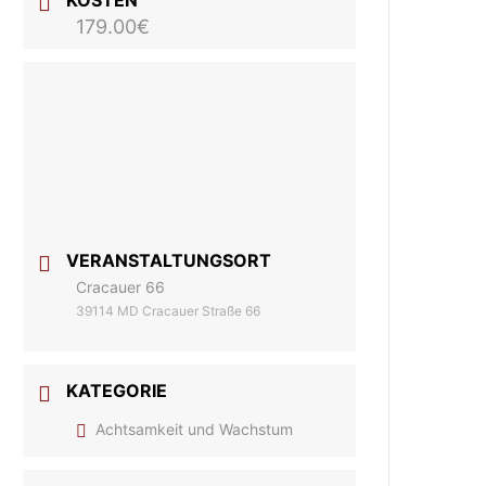
KOSTEN
179.00€
VERANSTALTUNGSORT
Cracauer 66
39114 MD Cracauer Straße 66
KATEGORIE
Achtsamkeit und Wachstum