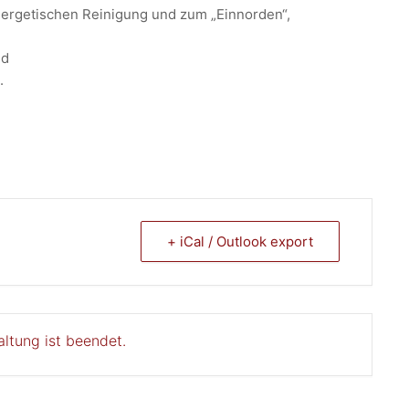
nergetischen Reinigung und zum „Einnorden“,
nd
.
+ iCal / Outlook export
altung ist beendet.