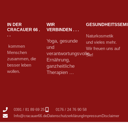
IN DER
WIR
GESUNDHEITSSEM
CRACAUER 66 .
VERBINDEN . . .
. .
Naturkosmetik
Yoga, gesunde
und vieles mehr.
kommen
und
Wir freuen uns auf
Menschen
verantwortungsvolle
Sie!
zusammen, die
Ernährung,
besser leben
ganzheitliche
wollen.
Therapien …
0391 / 81 89 69 25
0176 / 24 76 90 58
Info@cracauer66.de
Datenschutzerklärung
Impressum
Disclaimer