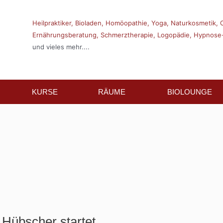
Heilpraktiker,
Bioladen,
Homöopathie,
Yoga,
Naturkosmetik,
Ernährungsberatung,
Schmerztherapie,
Logopädie,
Hypnose-
und vieles mehr....
KURSE
RÄUME
BIOLOUNGE
Hübscher startet