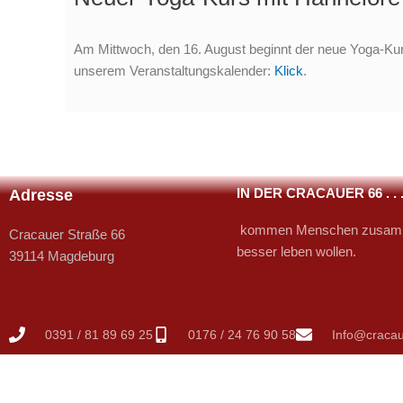
Am Mittwoch, den 16. August beginnt der neue Yoga-Kurs m
unserem Veranstaltungskalender:
Klick
.
IN DER CRACAUER 66 . . 
Adresse
kommen Menschen zusamm
Cracauer Straße 66
besser leben wollen.
39114 Magdeburg
0391 / 81 89 69 25
0176 / 24 76 90 58
Info@cracau