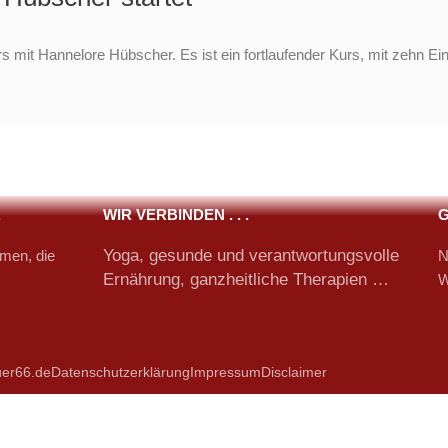
it Hannelore Hübscher. Es ist ein fortlaufender Kurs, mit zehn Einhei
.
WIR VERBINDEN . . .
G
Yoga, gesunde und verantwortungsvolle
en, die
N
Ernährung, ganzheitliche Therapien …
W
er66.de
Datenschutzerklärung
Impressum
Disclaimer