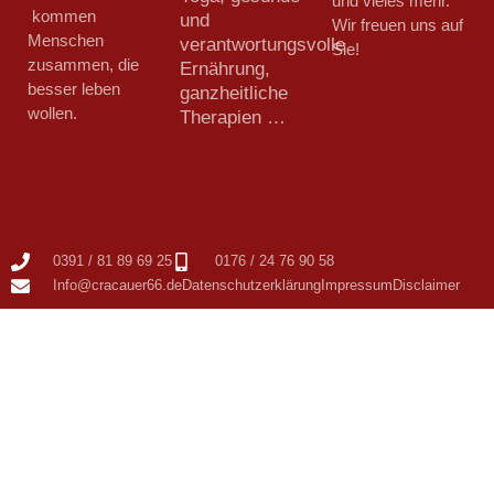
und vieles mehr.
kommen
und
Wir freuen uns auf
Menschen
verantwortungsvolle
Sie!
zusammen, die
Ernährung,
besser leben
ganzheitliche
wollen.
Therapien …
0391 / 81 89 69 25
0176 / 24 76 90 58
Info@cracauer66.de
Datenschutzerklärung
Impressum
Disclaimer