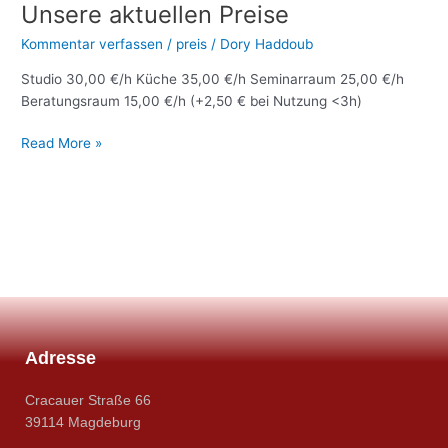
Unsere aktuellen Preise
Unsere
aktuellen
Kommentar verfassen
/
preis
/
Dory Haddoub
Preise
Studio 30,00 €/h Küche 35,00 €/h Seminarraum 25,00 €/h
Beratungsraum 15,00 €/h (+2,50 € bei Nutzung <3h)
Read More »
Adresse
Cracauer Straße 66
39114 Magdeburg