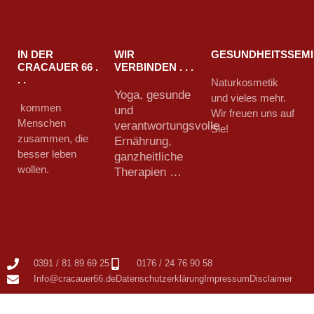
IN DER
WIR
GESUNDHEITSSEM
CRACAUER 66 .
VERBINDEN . . .
. .
Naturkosmetik
Yoga, gesunde
und vieles mehr.
kommen
und
Wir freuen uns auf
Menschen
verantwortungsvolle
Sie!
zusammen, die
Ernährung,
besser leben
ganzheitliche
wollen.
Therapien …
0391 / 81 89 69 25
0176 / 24 76 90 58
Info@cracauer66.de
Datenschutzerklärung
Impressum
Disclaimer