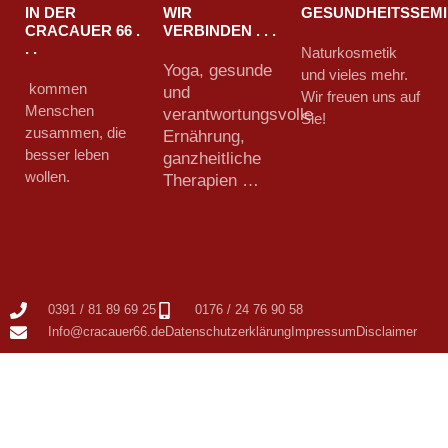
IN DER
WIR
GESUNDHEITSSEM
CRACAUER 66 .
VERBINDEN . . .
. .
Naturkosmetik
Yoga, gesunde
und vieles mehr.
kommen
und
Wir freuen uns auf
Menschen
verantwortungsvolle
Sie!
zusammen, die
Ernährung,
besser leben
ganzheitliche
wollen.
Therapien …
0391 / 81 89 69 25
0176 / 24 76 90 58
Info@cracauer66.de
Datenschutzerklärung
Impressum
Disclaimer