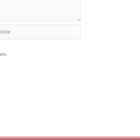
ite
rn.