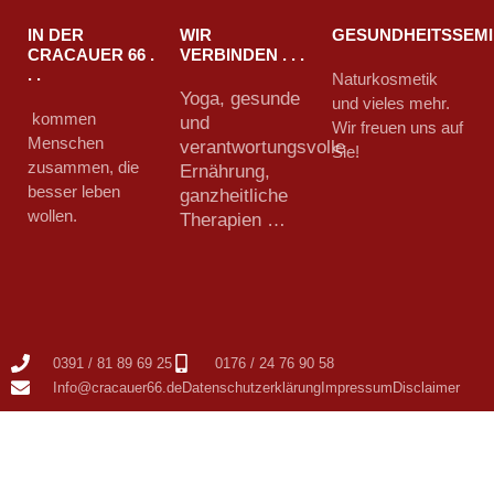
IN DER
WIR
GESUNDHEITSSEM
CRACAUER 66 .
VERBINDEN . . .
. .
Naturkosmetik
Yoga, gesunde
und vieles mehr.
kommen
und
Wir freuen uns auf
Menschen
verantwortungsvolle
Sie!
zusammen, die
Ernährung,
besser leben
ganzheitliche
wollen.
Therapien …
0391 / 81 89 69 25
0176 / 24 76 90 58
Info@cracauer66.de
Datenschutzerklärung
Impressum
Disclaimer