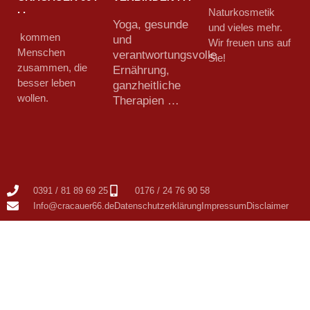
. .
Naturkosmetik
Yoga, gesunde
und vieles mehr.
kommen
und
Wir freuen uns auf
Menschen
verantwortungsvolle
Sie!
zusammen, die
Ernährung,
besser leben
ganzheitliche
wollen.
Therapien …
0391 / 81 89 69 25
0176 / 24 76 90 58
Info@cracauer66.de
Datenschutzerklärung
Impressum
Disclaimer